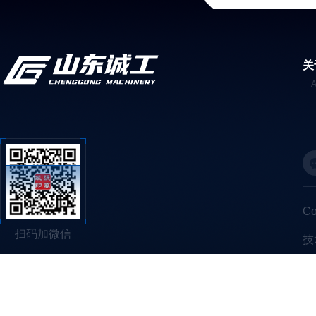
关
C
扫码加微信
技