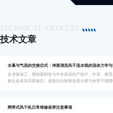
TECHNICAL ARTICLES
技术文章
在净菜加工、预制菜制造与中央厨房的产线中，叶菜、根茎
刷去皮或高压喷淋后，表面往往附着连续水膜与夹带于缝隙
理直接包装或进入下一工序，残留水分不仅提升菌落繁殖风
差、冻品冰晶过多及标签粘贴不牢。净菜清洗风干流水线正
的连续化设备组，它以多段式气流剪切与输送节拍的配合，
端过渡的过程中，将附着在物料表面的水分高效剥离，形成从“
网带式风干机日常维修保养注意事项