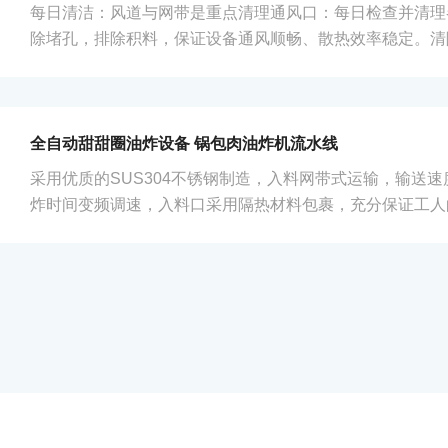
环流转。从原理层面剖析，该流水线通常由上料提升...
每日清洁：风道与网带是重点清理通风口：每日检查并清理
除堵孔，排除积料，保证设备通风顺畅、散热效率稳定。清
后，清理网带、干燥室内的残留物料，避免交叉污染和物料
面：保持设备内外清洁，定期清除积灰，确保散热效果。每
态检查网带与托管：每天要检查网带与托管的联结是否松动
现问题及时修理或更换。网带跑偏、破损是高频故障，需重
全自动甜甜圈油炸设备 锅包肉油炸机流水线
件：检查各传动装置及紧固部件是否松动，保证设备持续...
采用优质的SUS304不锈钢制造，入料网带式运输，输送
炸时间变频调速，入料口采用隔热材料包裹，充分保证工人
网带输送系统，网带提升系统，自动刮渣系统，油温控制系
部分组成。刮渣系统：采用侧向刮渣与底部刮渣设备可选，
残渣延长油的使用寿命。控制系统：电控箱采用进口配件，
水，防尘的效果。输送系统：多种网带结构可选，可根据产
艺契合提升生产效率。提升系统：采用四方位立体...