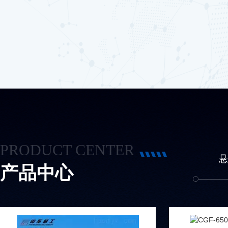
身维护) 技术支持(提供*的解决方案，设备保养维修...
PRODUCT CENTER
烘干机
油炸机系列
清洗机系列
悬
产品中心