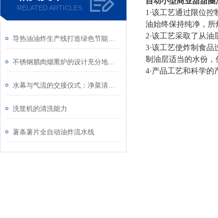
自动小型商业甜甜圈
RELATED ARTICLES
1
·该工艺通过限位
油始终保持纯净，所
2
·该工艺采取了从
导热油油炸生产线打造绿色节能好设备
3
·该工艺使炸制食
制油层适当的水份，
不锈钢腊肉烟熏炉的设计充分地考虑了健康理念
4
·产品工艺和科学的
水幕与气流的交接仪式：净菜清洗风干流水线的流体力学与连续除水逻辑
洗筐机的清洗能力
薯条薯片全自动油炸流水线