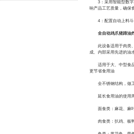
3：采用智能型数字显
响产品工艺质量，确保
4：配置自动上料斗和
全自动鸡爪猪蹄油
此设备适用于肉类、水
成、内部采用先进的油
适用于大、中型食品加
更节省食用油
全不锈钢结构，做工
延长食用油的使用周期
面食类：麻花、麻叶
肉食类：扒鸡、板鸭(
鱼类：黄花鱼、带鱼