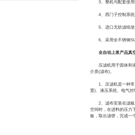
3、整机与配套使用设
4、西门子控制系统P
5、进口无纺滤纸使用 
6、采用全不锈钢SU
全自动
上浆产品真
压滤机用于固体和液体
介质(滤布)。
1、压滤机是一种常用
置)、液压系统、电气
2、滤布安装在滤板的
空间时，在进料的压力
板，取出滤饼，完成一