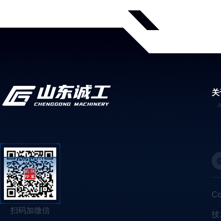
关
C
扫码加微信
技