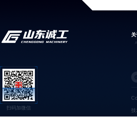
关
C
扫码加微信
技