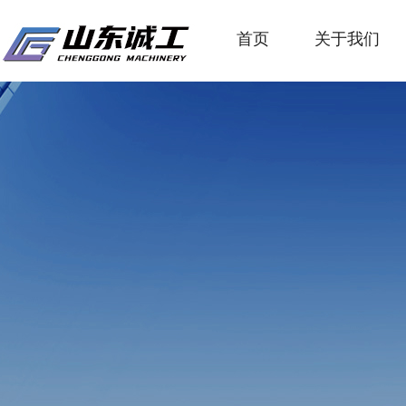
首页
关于我们