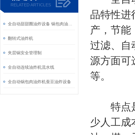
RELATED ARTICLES
品特性进
全自动甜甜圈油炸设备 锅包肉油炸机流水线
产，节能
​翻转式油炸机
过滤、自
夹层锅安全管理制
源方面可
全自动连续油炸机流水线
等。
全自动锅包肉油炸机蚕豆油炸设备
特点是自
少人工成