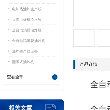
电加热油炸生产线
豆泡油炸机流水线
全自动鸡排油炸机
全自动鸡米花油炸机
油炸生产线设备
翻滚式油炸机
产品详情
查看全部
全自动脆
相关文章
全自动系