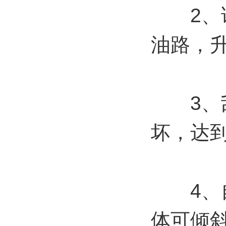
2、该
油路，
3、刮
坏，达
4、自
体可倾