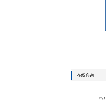
在线咨询
产品