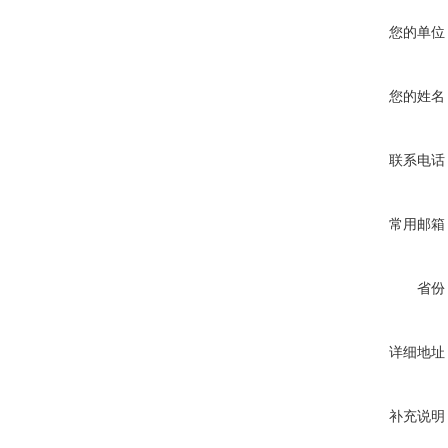
您的单位
您的姓名
联系电话
常用邮箱
省份
详细地址
补充说明