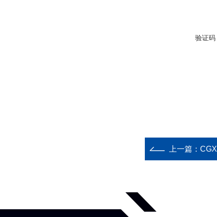
验证码
上一篇：
CG