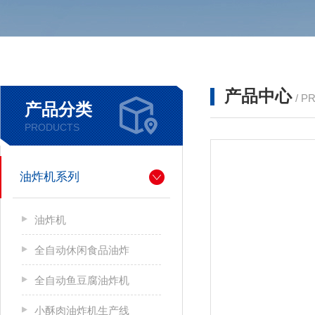
产品中心
/ P
产品分类
PRODUCTS
油炸机系列
油炸机
全自动休闲食品油炸
全自动鱼豆腐油炸机
小酥肉油炸机生产线