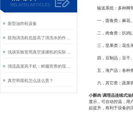
RELATED ARTICLES
输送系统：多种网带结
一，面食类；麻花、锅
新型油炸机设备
二，肉食类；扒鸡(上
鼓泡清洗机也提高了清洗水的作用率
三，坚果类；花生米
浅谈实验室用真空滚揉机的实际作用
四，豆制品；豆干、
强流蔬菜风干机：鲜藏营养的现代魔法
五，海产品；各种鱼类
真空和面机怎么这么贵？
六，其它类；蔬菜饼、
小酥肉 调理品连续式油
显示，可自动控温，用
起提升，有利于设备的