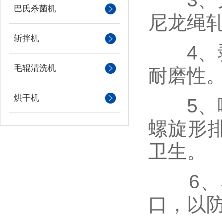
巴氏杀菌机
尼龙绳
斩拌机
4、剥
毛辊清洗机
耐磨性
烘干机
5、喷
螺旋形
卫生。
6、马
口，以