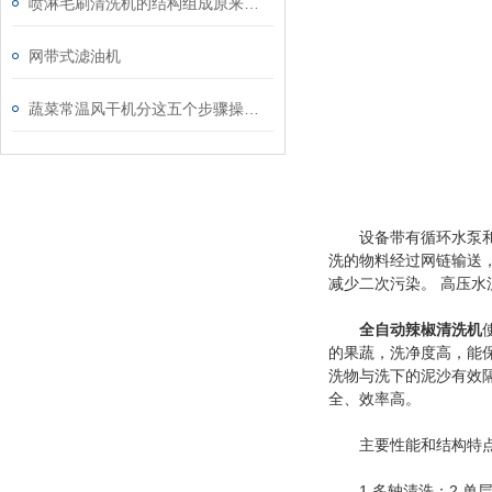
喷淋毛刷清洗机的结构组成原来是这样的
网带式滤油机
蔬菜常温风干机分这五个步骤操作准没错
设备带有循环水泵和过
洗的物料经过网链输送
减少二次污染。 高压
全自动辣椒清洗机
的果蔬，洗净度高，能
洗物与洗下的泥沙有效
全、效率高。
主要性能和结构特
1.多轴清洗；2.单