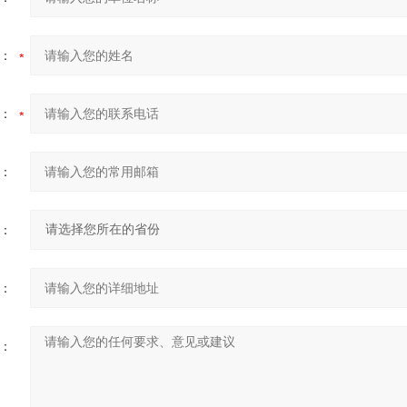
：
：
：
：
：
：