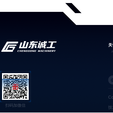
关
C
扫码加微信
技