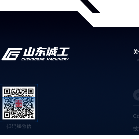
关
C
扫码加微信
技