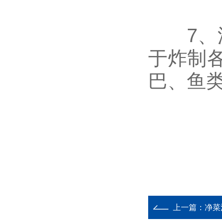
7、油
于炸制
巴、鱼类
上一篇：
净菜