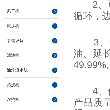
2、可
风干机
循环，
滚揉机
3、循
炒锅设备
油。延
滤油机
49.99%
油炸流水线
清洗机
4、使
产品质
漂烫机