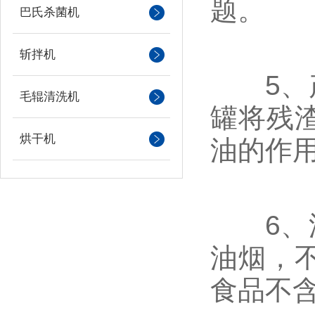
题。
巴氏杀菌机
斩拌机
5、产
毛辊清洗机
罐将残
烘干机
油的作
6、油
油烟，
食品不