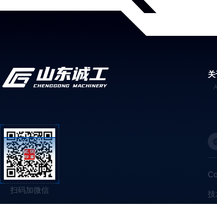
关
C
扫码加微信
技