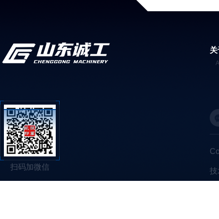
关
C
扫码加微信
技