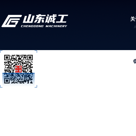
关
C
扫码加微信
技