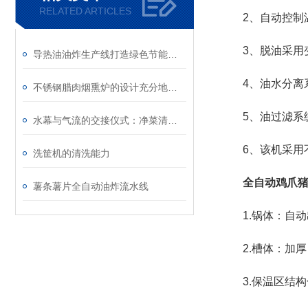
RELATED ARTICLES
2、自动控制温度
3、脱油采用变
导热油油炸生产线打造绿色节能好设备
4、油水分离系
不锈钢腊肉烟熏炉的设计充分地考虑了健康理念
5、油过滤系统
水幕与气流的交接仪式：净菜清洗风干流水线的流体力学与连续除水逻辑
6、该机采用不
洗筐机的清洗能力
全自动鸡爪
薯条薯片全自动油炸流水线
1.锅体：自动出
2.槽体：加厚，
3.保温区结构