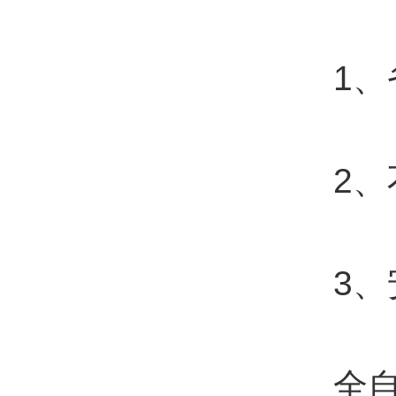
1、省
2、不
3、安
全自动