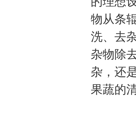
的理想
物从条
洗、去
杂物除
杂，还
果蔬的