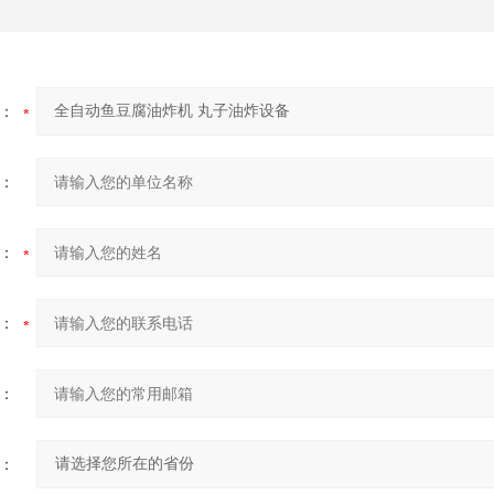
：
：
：
：
：
：