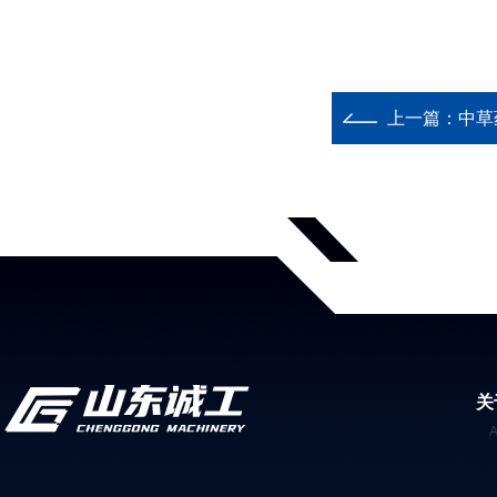
上一篇：
中草
关