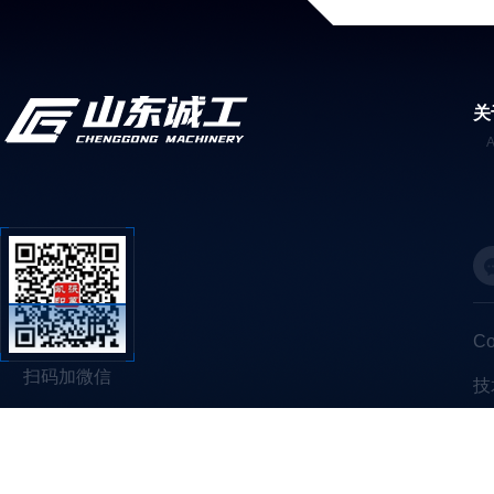
关
C
扫码加微信
技