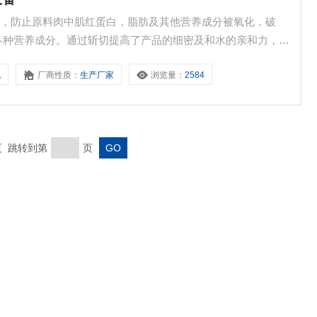
化，防止原料肉中肌红蛋白，脂肪及其他营养成分被氧化，破
各种营养成分。通过斩切提高了产品的细密及和水的亲和力，使
，功率大，斩切交乳化效果好，处理原料范围广等特点。不仅可
机
厂商性质：
生产厂家
浏览量：
2584
，筋腱等粗纤维和复合胶原蛋白的原料。
末页 跳转到第
页