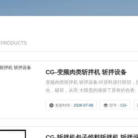
/ PRODUCTS
CG-变频肉类斩拌机 斩拌设备
变频肉类斩拌机 斩拌设备:对原料进行斩切
化，破坏，从而 大限度的保留了原有的色香
力，使产品的弹性得到提高，该机具有刀轴
更新时间：
2026-07-06
型号：
CG-
不仅可斩化，乳化各种肉类，也可斩切，乳
CG-斩拌机包子馅料斩拌机 斩拌