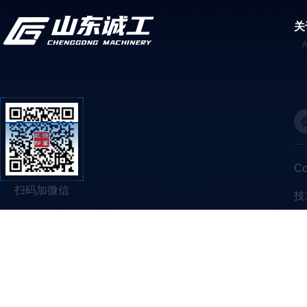
关
C
扫码加微信
技