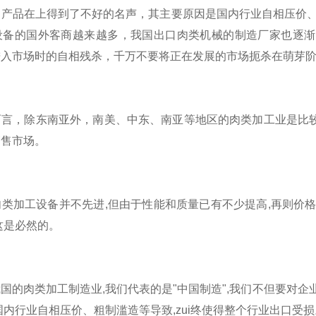
产品在上得到了不好的名声，其主要原因是国内行业自相压价、
设备的国外客商越来越多，我国出口肉类机械的制造厂家也逐渐
进入市场时的自相残杀，千万不要将正在发展的市场扼杀在萌芽
，除东南亚外，南美、中东、南亚等地区的肉类加工业是比较
销售市场。
加工设备并不先进,但由于性能和质量已有不少提高,再则价格
这是必然的。
肉类加工制造业,我们代表的是"中国制造",我们不但要对企
国内行业自相压价、粗制滥造等导致,zui终使得整个行业出口受损