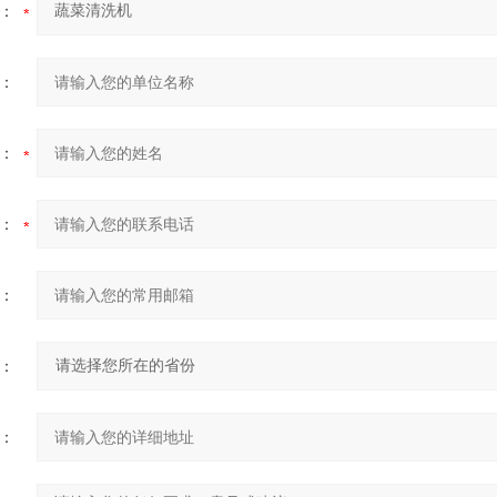
：
：
：
：
：
：
：