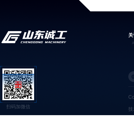
关
C
扫码加微信
技