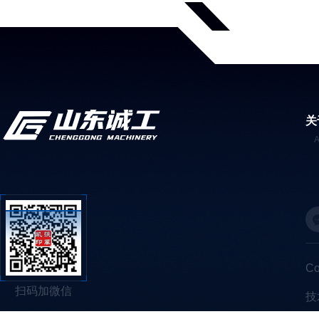
关
C
扫码加微信
技