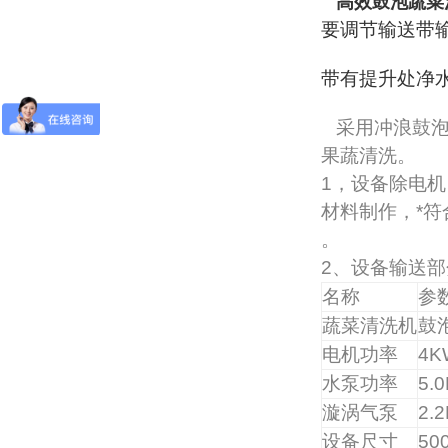
高效鼓泡蔬菜
要调节输送带
带有提升处净
采用冲浪鼓
果蔬清洗。
1，设备除电
材料制作，*符
。
2
、设备输送部
名称
参
蔬菜清洗机
鼓
电机功率
4K
水泵功率
5.
漩涡气泵
2.
设备尺寸
50