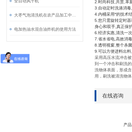
全自动风干机
2.时尚科技,共赏,
3.自动定时洗涤消毒
4.内桶采用*的技
大枣气泡清洗机在农产品加工中的高效应用与技术优势
5.您只需旋转定时
身心和双手,真正保
电加热油水混合油炸机的使用方法
6.经济实惠,清洗一
7.省水省电,高效消
8.透明视窗,整个
9.可以方便进料出
采用高压水流冲击被
到一个冲击和刷洗的
洗物体表面，形成含
用，刷洗被清洗物体
在线咨询
产品