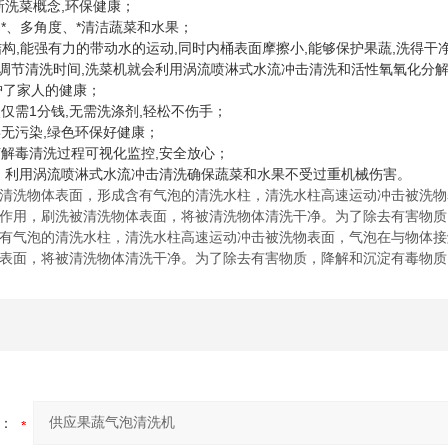
革新洗菜概念,环保健康；
,*、多角度、*清洁蔬菜和水果；
术结构,能强有力的带动水的运动,同时内桶表面摩擦小,能够保护果蔬,洗得
器调节清洗时间,洗菜机就会利用涡流喷淋式水流冲击清洗和活性氧氧化分解等
护了家人的健康；
次仅需1分钱,无需洗涤剂,轻松不伤手；
毒无污染,绿色环保好健康；
杀菌解毒清洗过程可视化监控,安全放心；
料, 利用涡流喷淋式水流冲击清洗确保蔬菜和水果不受过重机械伤害。
清洗物体表面，形成含有气泡的清洗水柱，清洗水柱高速运动冲击被洗物
作用，刷洗被清洗物体表面，将被清洗物体清洗干净。为了除去有害物质
有气泡的清洗水柱，清洗水柱高速运动冲击被洗物表面，气泡在与物体接
表面，将被清洗物体清洗干净。为了除去有害物质，降解和沉淀有毒物质
：