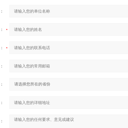
：
：
：
：
：
：
：