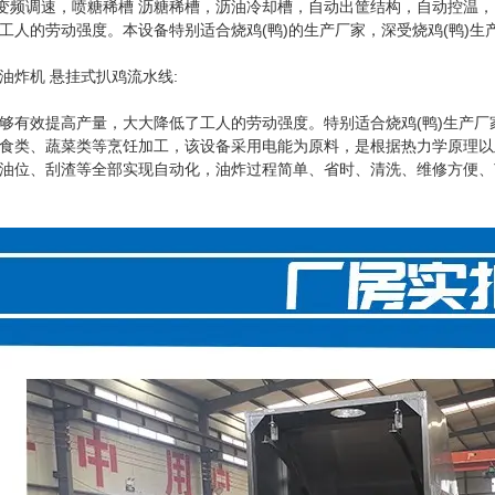
有变频调速，喷糖稀槽 沥糖稀槽，沥油冷却槽，自动出筐结构，自动控温
工人的劳动强度。本设备特别适合烧鸡(鸭)的生产厂家，深受烧鸡(鸭)生
炸机 悬挂式扒鸡流水线:
效提高产量，大大降低了工人的劳动强度。特别适合烧鸡(鸭)生产厂家
食类、蔬菜类等烹饪加工，该设备采用电能为原料，是根据热力学原理以
油位、刮渣等全部实现自动化，油炸过程简单、省时、清洗、维修方便、