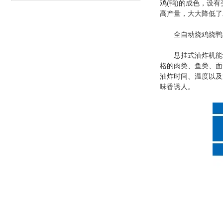
鸡(鸭)的成色，设
高产量，大大降低了
全自动烧鸡烧鸭油
悬挂式油炸机能够有
格的肉类、鱼类、面
油炸时间、温度以及
味香诱人。